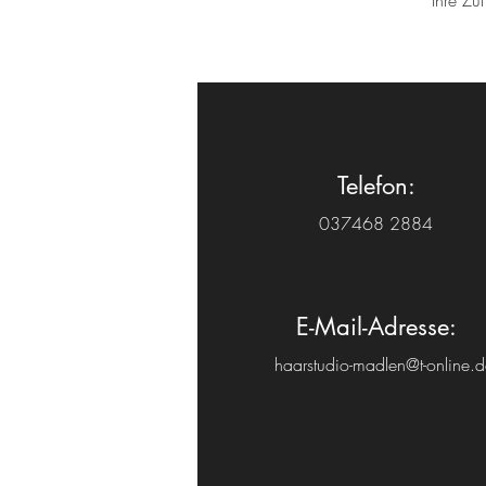
Ihre Zu
Telefon:
037468 2884
E-Mail-Adresse:
haarstudio-madlen@t-online.d