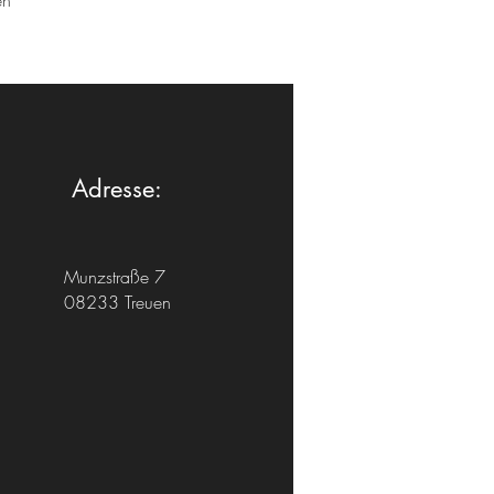
en
Adresse:
Munzstraße 7
08233 Treuen