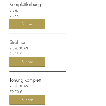
Komplettfärbung
2 Std.
Ab
Ab 55 €
55
Euro
Buchen
Strähnen
2 Std. 30 Min.
Ab
Ab 85 €
85
Euro
Buchen
Tönung komplett
2 Std. 30 Min.
79,50
79,50 €
Euro
Buchen