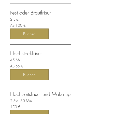
Fest oder Brautfrisur
2 Std.
Ab
Ab 100 €
100
Euro
Buchen
Hochsteckfrisur
45 Min.
Ab
Ab 55 €
55
Euro
Buchen
Hochzeitsfrisur und Make up
2 Std. 30 Min.
150
150 €
Euro