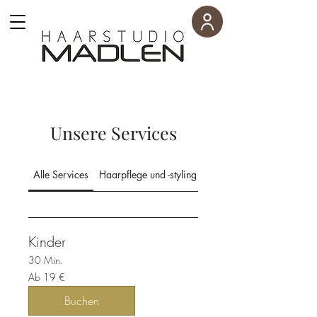
Unsere Services
Alle Services
Haarpflege und -styling
Färben und Strähnen
Kinder
30 Min.
Ab
Ab 19 €
19
Euro
Buchen