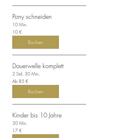
Pony schneiden
10 Min.
10
10 €
Euro
Buchen
Dauerwelle komplett
2 Std. 30 Min.
Ab
Ab 85 €
85
Euro
Buchen
Kinder bis 10 Jahre
30 Min.
17
17 €
Euro