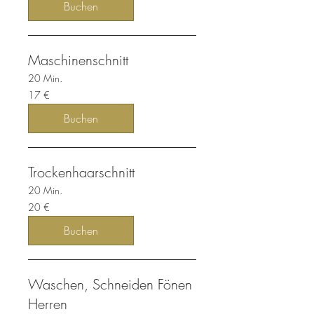
Buchen
Maschinenschnitt
20 Min.
17
17 €
Euro
Buchen
Trockenhaarschnitt
20 Min.
20
20 €
Euro
Buchen
Waschen, Schneiden Fönen
Herren