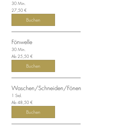
30 Min.
27,50
27,50 €
Euro
Buchen
Fönwelle
30 Min.
Ab
Ab 25,50 €
25,50
Euro
Buchen
Waschen/Schneiden/Fönen
1 Std.
Ab
Ab 48,50 €
48,50
Euro
Buchen