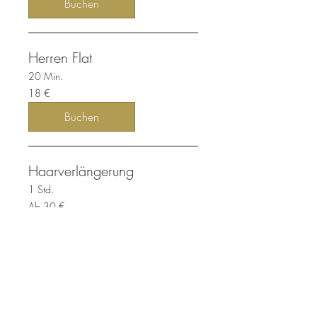
Buchen
Herren Flat
20 Min.
18
18 €
Euro
Buchen
Haarverlängerung
1 Std.
Ab
Ab 30 €
30
Euro
Buchen
Haarverlängerung Hochsetzen
45 Min.
Ab